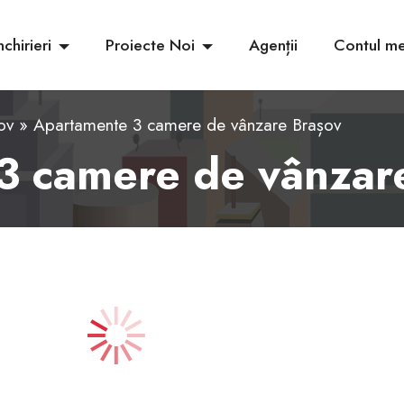
nchirieri
Proiecte Noi
Agenții
Contul m
ov
» Apartamente 3 camere de vânzare Brașov
3 camere de vânzar
6
7
8
9
10
11
12