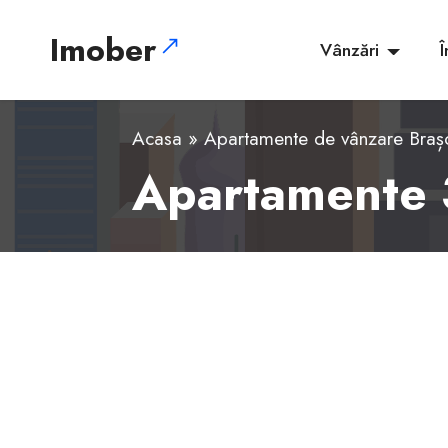
Imober
Vânzări
Î
Acasa
»
Apartamente de vânzare Braș
Apartamente 
1
2
3
4
5