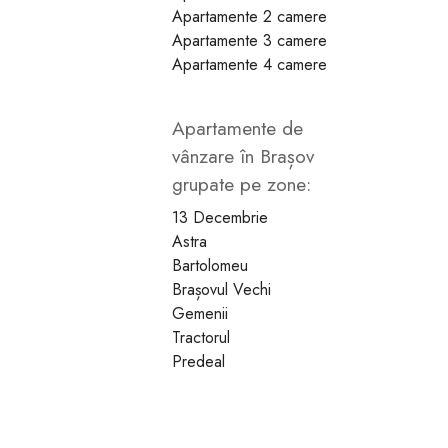
Apartamente 2 camere
13
14
15
16
17
18
Apartamente 3 camere
Apartamente 4 camere
Apartamente de
vânzare în Brașov
grupate pe zone:
13 Decembrie
Astra
Bartolomeu
Brașovul Vechi
Gemenii
Tractorul
Predeal