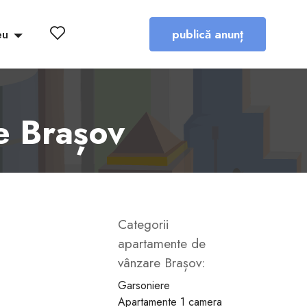
eu
publică anunț
e Brașov
Categorii
13
14
15
16
17
18
apartamente de
vânzare Brașov:
Garsoniere
Apartamente 1 camera