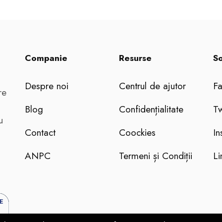
Companie
Resurse
So
Despre noi
Centrul de ajutor
F
re
Blog
Confidențialitate
Tw
u
Contact
Coockies
In
ANPC
Termeni și Condiții
Li