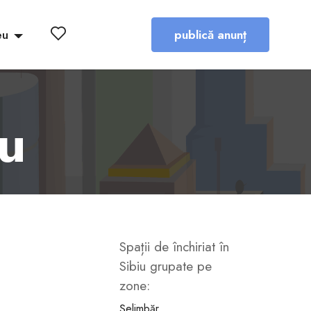
eu
publică anunț
iu
Spații de închiriat în
Sibiu grupate pe
zone:
Șelimbăr