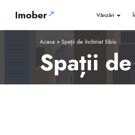
Imober
Vânzări
Î
Acasa
» Spații de închiriat Sibiu
Spații de
1