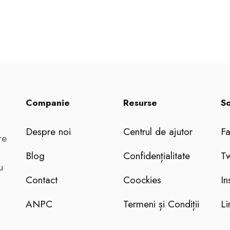
Companie
Resurse
So
Despre noi
Centrul de ajutor
F
re
Blog
Confidențialitate
Tw
u
Contact
Coockies
In
ANPC
Termeni și Condiții
Li