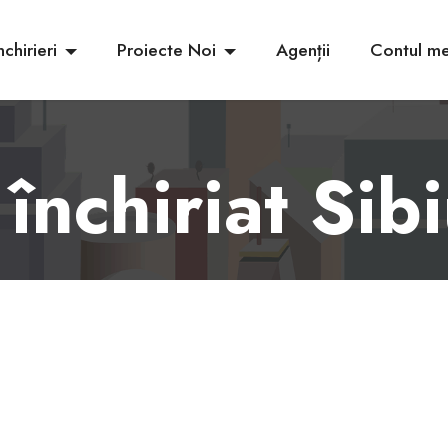
nchirieri
Proiecte Noi
Agenții
Contul m
 închiriat Sib