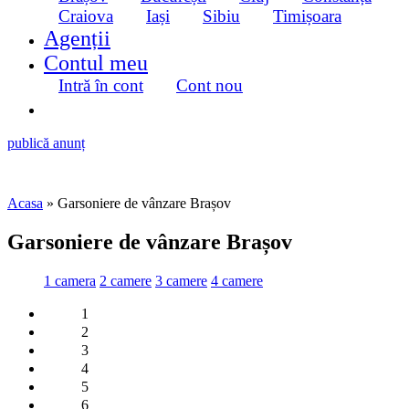
Craiova
Iași
Sibiu
Timișoara
Agenții
Contul meu
Intră în cont
Cont nou
publică anunț
Acasa
» Garsoniere de vânzare Brașov
Garsoniere de vânzare Brașov
1 camera
2 camere
3 camere
4 camere
1
2
3
4
5
6