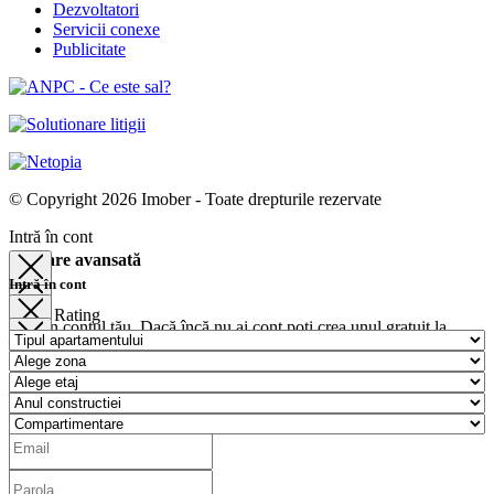
Dezvoltatori
Servicii conexe
Publicitate
© Copyright 2026 Imober - Toate drepturile rezervate
Intră în cont
Căutare avansată
Intră în cont
Rating
Intră în contul tău. Dacă încă nu ai cont poți crea unul gratuit la
Data actualizarii (descrescator)
înregistrează-te
Pret crescator
Intră în contul tău. Dacă încă nu ai cont poți crea unul gratuit la
Pret descrescator
înregistrează-te
Camere crescator
Camere descrescator
Zona crescator
Zona descrescator
LOGIN
Suprafata crescator