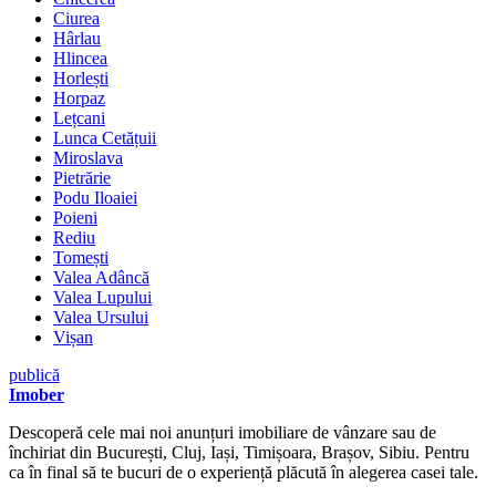
Ciurea
Hârlau
Hlincea
Horlești
Horpaz
Lețcani
Lunca Cetățuii
Miroslava
Pietrărie
Podu Iloaiei
Poieni
Rediu
Tomești
Valea Adâncă
Valea Lupului
Valea Ursului
Vișan
publică
Imober
Descoperă cele mai noi anunțuri imobiliare de vânzare sau de
închiriat din București, Cluj, Iași, Timișoara, Brașov, Sibiu. Pentru
ca în final să te bucuri de o experiență plăcută în alegerea casei tale.