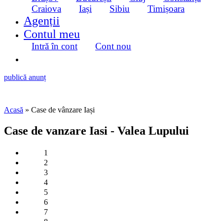
Craiova
Iași
Sibiu
Timișoara
Agenții
Contul meu
Intră în cont
Cont nou
publică anunț
Acasă
» Case de vânzare Iași
Case de vanzare Iasi - Valea Lupului
1
2
3
4
5
6
7