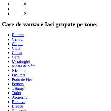
10
11
12
Case de vanzare Iasi grupate pe zone:
Bucium
Centru
Copou
CUG
Galata
Gară
Metalurgiei
Moara de Vânt
Nicolina
Păcurari
Podu de Fier
Poitiers
Tătărași
Tudor
Aroneanu
Bârnova
Breazu
Chicerea