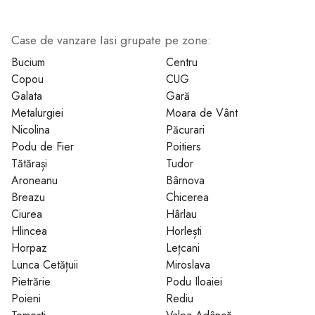
Case de vanzare Iasi grupate pe zone:
1
2
3
4
5
6
7
Bucium
Centru
Copou
CUG
Galata
Gară
Metalurgiei
Moara de Vânt
Nicolina
Păcurari
Podu de Fier
Poitiers
Tătărași
Tudor
Aroneanu
Bârnova
Breazu
Chicerea
Ciurea
Hârlau
Hlincea
Horlești
Horpaz
Lețcani
Lunca Cetățuii
Miroslava
Pietrărie
Podu Iloaiei
Poieni
Rediu