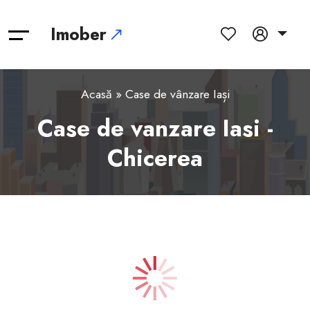
Imober
Acasă
» Case de vânzare Iași
Case de vanzare Iasi -
Chicerea
1
2
3
4
5
6
7