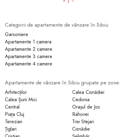
Categorii de apartamente de vânzare în Sibiu:
1
2
Garsoniere
Apartamente 1 camera
Apartamente 2 camere
Apartamente 3 camere
Apartamente 4 camere
Apartamente de vânzare în Sibiu grupate pe zone:
Arhitecților
Calea Cisnădiei
Calea Șurii Mici
Cedonia
Central
Orașul de Jos
Piața Cluj
Rahovei
Terezian
Trei Stejari
Țiglari
Cisnădie
Cristian
Șelimbăr