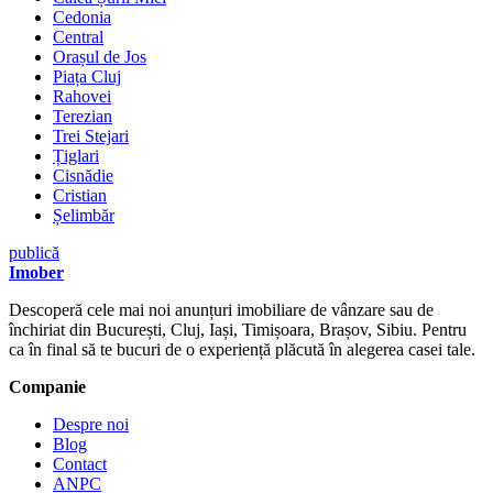
Cedonia
Central
Orașul de Jos
Piața Cluj
Rahovei
Terezian
Trei Stejari
Țiglari
Cisnădie
Cristian
Șelimbăr
publică
Imober
Descoperă cele mai noi anunțuri imobiliare de vânzare sau de
închiriat din București, Cluj, Iași, Timișoara, Brașov, Sibiu. Pentru
ca în final să te bucuri de o experiență plăcută în alegerea casei tale.
Companie
Despre noi
Blog
Contact
ANPC