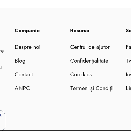
Companie
Resurse
So
Despre noi
Centrul de ajutor
F
re
Blog
Confidențialitate
Tw
u
Contact
Coockies
In
ANPC
Termeni și Condiții
Li