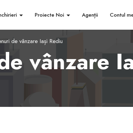
nchirieri
Proiecte Noi
Agenții
Contul m
nuri de vânzare Iași Rediu
de vânzare Ia
6
7
8
9
10
11
12