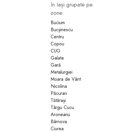
în Iași grupate pe
zone:
Bucium
Bucșinescu
Centru
13
14
15
16
17
18
Copou
CUG
Galata
Gară
Metalurgiei
Moara de Vânt
Nicolina
Păcurari
Tătărași
Târgu Cucu
Aroneanu
Bârnova
Ciurea