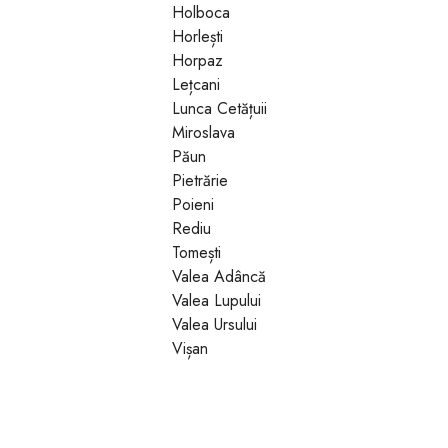
Holboca
Horlești
Horpaz
Lețcani
Lunca Cetățuii
Miroslava
Păun
Pietrărie
Poieni
Rediu
Tomești
Valea Adâncă
Valea Lupului
Valea Ursului
Vișan