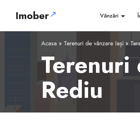
Imober
Vânzări
Î
Acasa
»
Terenuri de vânzare Iași
» Tere
Terenuri 
Rediu
1
2
3
4
5