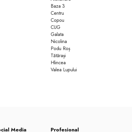
Baza 3
Centru
Copou
CUG
Galata
Nicolina
Podu Roș
Tătărași
Hlincea
Valea Lupului
cial Media
Profesional