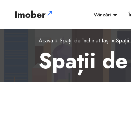
Imober
Vânzări
Î
Acasa
»
Spații de închiriat Iași
» Spații
Spații de
1
2
3