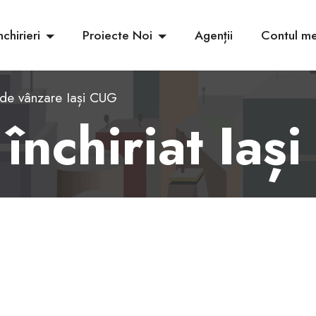
nchirieri
Proiecte Noi
Agenții
Contul m
 de vânzare Iași CUG
 închiriat Iaș