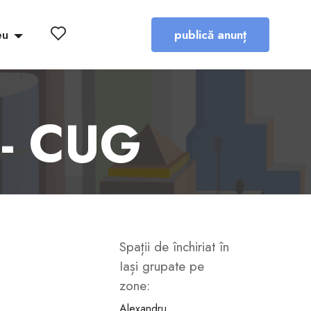
eu
publică anunț
i - CUG
Spații de închiriat în
Iași grupate pe
zone:
Alexandru