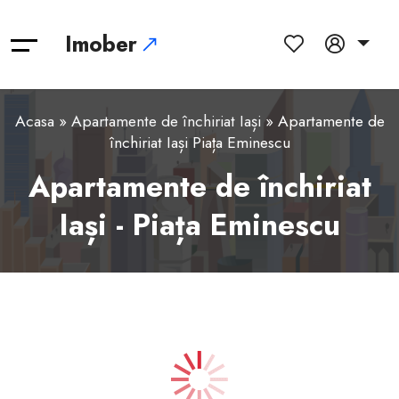
Imober
Acasa
»
Apartamente de închiriat Iași
» Apartamente de
închiriat Iași Piața Eminescu
Apartamente de închiriat
Iași - Piața Eminescu
1
2
3
4
5
6
7