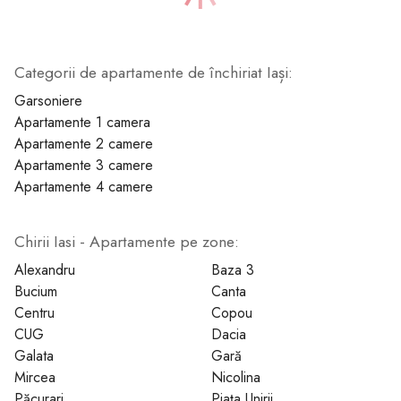
Categorii de apartamente de închiriat Iași:
1
2
3
4
5
6
7
Garsoniere
Apartamente 1 camera
Apartamente 2 camere
Apartamente 3 camere
Apartamente 4 camere
Chirii Iasi - Apartamente pe zone:
Alexandru
Baza 3
Bucium
Canta
Centru
Copou
CUG
Dacia
Galata
Gară
Mircea
Nicolina
Păcurari
Piața Unirii