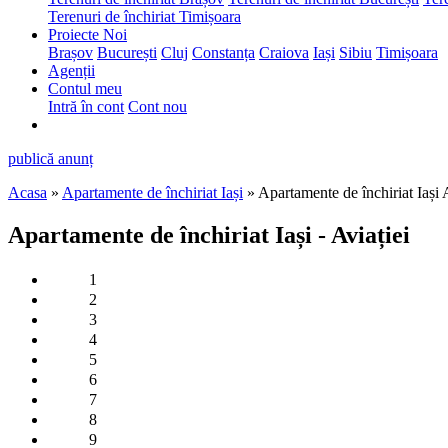
Terenuri de închiriat Timișoara
Proiecte Noi
Brașov
București
Cluj
Constanța
Craiova
Iași
Sibiu
Timișoara
Agenții
Contul meu
Intră în cont
Cont nou
publică anunț
Acasa
»
Apartamente de închiriat Iași
» Apartamente de închiriat Iași A
Apartamente de închiriat Iași - Aviației
1
2
3
4
5
6
7
8
9