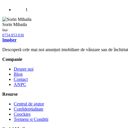
1
Sorin Mihaila
Iași
0754.853.636
Imober
Descoperă cele mai noi anunțuri imobiliare de vânzare sau de închiriat d
Companie
Despre noi
Blog
Contact
ANPC
Resurse
Centrul de ajutor
Confidențialitate
Coockies
Termeni și Condiții