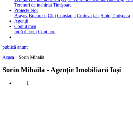
Terenuri de închiriat Timișoara
Proiecte Noi
Brașov
București
Cluj
Constanța
Craiova
Iași
Sibiu
Timișoara
Agenții
Contul meu
Intră în cont
Cont nou
publică anunț
Acasa
» Sorin Mihaila
Sorin Mihaila - Agenție Imobiliară Iași
1