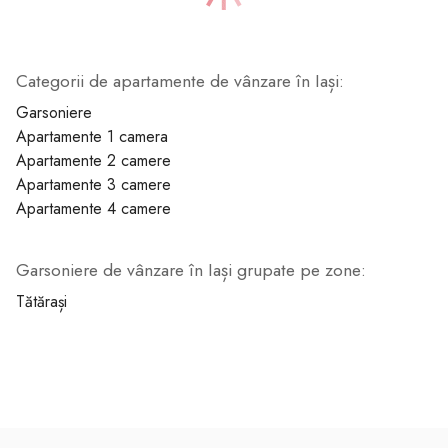
Categorii de apartamente de vânzare în Iași:
1
2
3
4
5
6
7
Garsoniere
Apartamente 1 camera
Apartamente 2 camere
Apartamente 3 camere
Apartamente 4 camere
Garsoniere de vânzare în Iași grupate pe zone:
Tătărași