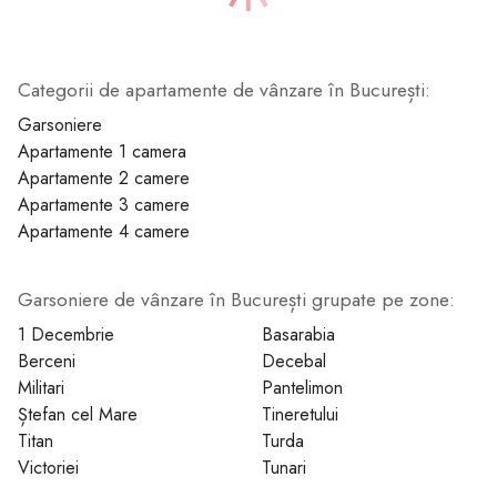
Categorii de apartamente de vânzare în București:
1
2
3
4
5
6
7
Garsoniere
Apartamente 1 camera
Apartamente 2 camere
Apartamente 3 camere
Apartamente 4 camere
Garsoniere de vânzare în București grupate pe zone:
1 Decembrie
Basarabia
Berceni
Decebal
Militari
Pantelimon
Ștefan cel Mare
Tineretului
Titan
Turda
Victoriei
Tunari