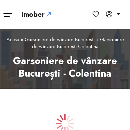
Imober
Acasa
»
Garsoniere de vânzare București
» Garsoniere
de vânzare București Colentina
Garsoniere de vânzare
București - Colentina
1
2
3
4
5
6
7