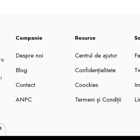
Companie
Resurse
So
Despre noi
Centrul de ajutor
F
re
Blog
Confidențialitate
Tw
u
Contact
Coockies
In
ANPC
Termeni și Condiții
Li