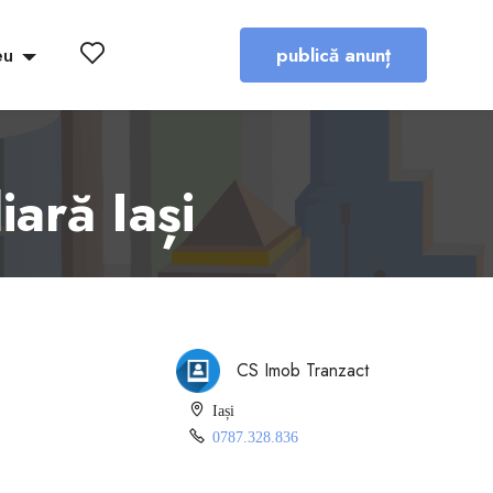
eu
publică anunț
ară Iași
CS Imob Tranzact
Iași
0787.328.836