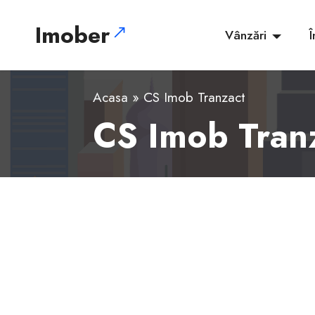
Imober
Vânzări
Î
Acasa
» CS Imob Tranzact
CS Imob Tranza
1