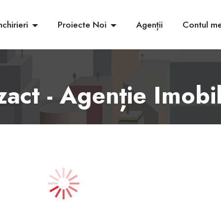
nchirieri
Proiecte Noi
Agenții
Contul m
ct - Agenție Imobili