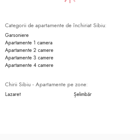
Categorii de apartamente de închiriat Sibiu:
1
2
3
4
5
6
7
Garsoniere
Apartamente 1 camera
Apartamente 2 camere
Apartamente 3 camere
Apartamente 4 camere
Chirii Sibiu - Apartamente pe zone:
Lazaret
Șelimbăr