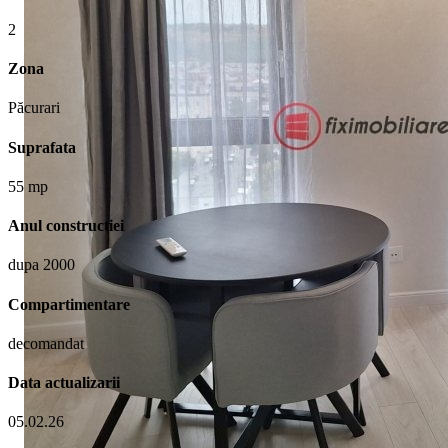
2
Zona
Păcurari
Suprafata
55 mp
Anul constructiei
dupa 2000
Compartimentare
decomandat
Data actualizarii
05.02.26