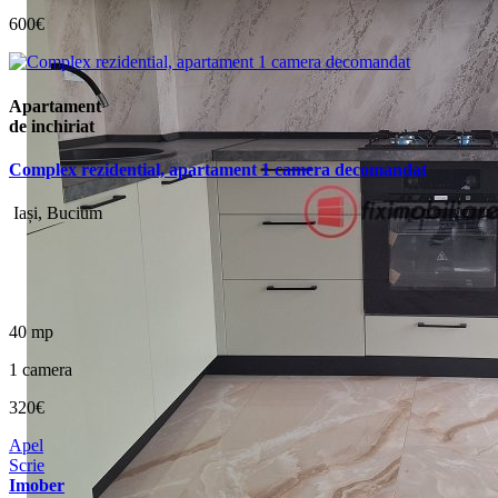
600€
Apartament
de inchiriat
Complex rezidential, apartament 1 camera decomandat
Iași, Bucium
40 mp
1 camera
320€
Apel
Scrie
Imober