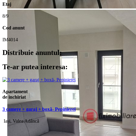
Etaj
8/9
Cod anunt
IM4014
Distribuie anuntul:
Te-ar putea interesa:
Apartament
de inchiriat
3 camere + garaj + boxă- Pepinierei
Iași, Valea Adâncă