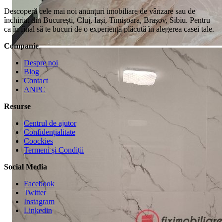
Descoperă cele mai noi anunțuri imobiliare de vânzare sau de
închiriat din București, Cluj, Iași, Timișoara, Brașov, Sibiu. Pentru
ca în final să te bucuri de o experiență plăcută în alegerea casei tale.
Companie
Despre noi
Blog
Contact
ANPC
Resurse
Centrul de ajutor
Confidențialitate
Coockies
Termeni și Condiții
Social Media
Facebook
Twitter
Instagram
Linkedin