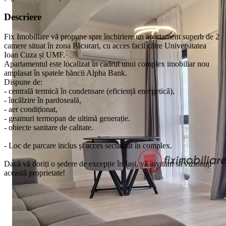
Descriere
Fix Imobiliare vă propune spre închiriere un apartament superb de 2
camere situat în zona Păcurari, cu acces facil către Universitatea
Ioan Cuza și UMF.
Apartamentul este localizat în cadrul unui complex imobiliar nou
amplasat în spatele băncii Alpha Bank.
Dispune de:
- centrală termică în condensare (eficiență energetică),
- încălzire în pardoseală,
- aer condiționat,
- geamuri termopan de ultimă generație.
- obiecte sanitare de calitate.
- Loc de parcare inclus și acces securizat în complex.
Dacă vă doriți o ședere de excepție în Iași, vă invităm să vizionați
această proprietate!