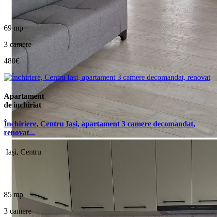
69 mp
3 camere
480€
Apartament
de inchiriat
Închiriere, Centru Iasi, apartament 3 camere decomandat,
renovat...
Iași, Centru
85 mp
3 camere