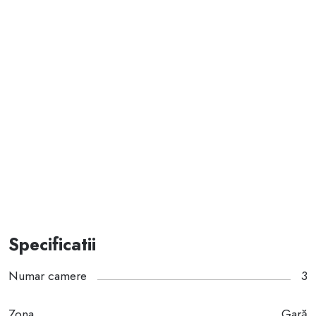
Specificatii
Numar camere
3
Zona
Gară