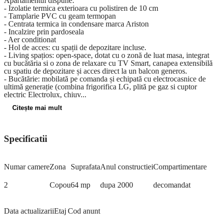
Apartamentul dispune:
- Izolatie termica exterioara cu polistiren de 10 cm
- Tamplarie PVC cu geam termopan
- Centrata termica in condensare marca Ariston
- Incalzire prin pardoseala
- Aer conditionat
- Hol de acces: cu spații de depozitare incluse.
- Living spațios: open-space, dotat cu o zonă de luat masa, integrat
cu bucătăria si o zona de relaxare cu TV Smart, canapea extensibilă
cu spatiu de depozitare și acces direct la un balcon generos.
- Bucătărie: mobilată pe comanda și echipată cu electrocasnice de
ultimă generație (combina frigorifica LG, plită pe gaz si cuptor
electric Electrolux, chiuv
...
Citește mai mult
Specificatii
Numar camere
Zona
Suprafata
Anul constructiei
Compartimentare
2
Copou
64 mp
dupa 2000
decomandat
Data actualizarii
Etaj
Cod anunt