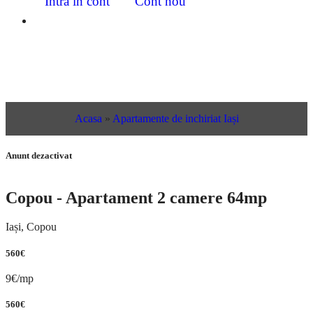
Intră în cont
Cont nou
Acasa
»
Apartamente de inchiriat Iași
Anunt dezactivat
Copou - Apartament 2 camere 64mp
Iași, Copou
560€
9€/mp
560€