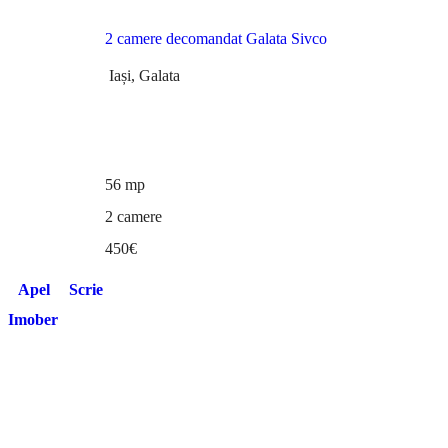
de inchiriat
2 camere decomandat Galata Sivco
Iași, Galata
56 mp
2 camere
450€
Apel
Scrie
Imober
Descoperă cele mai noi anunțuri imobiliare de vânzare sau de
închiriat din București, Cluj, Iași, Timișoara, Brașov, Sibiu. Pentru
ca în final să te bucuri de o experiență plăcută în alegerea casei tale.
Companie
Resurse
Social Media