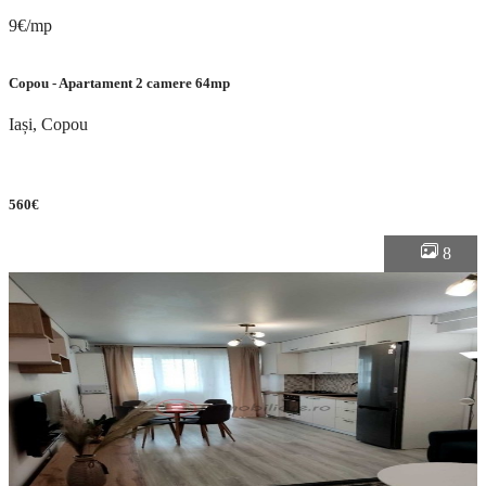
9€/mp
Copou - Apartament 2 camere 64mp
Iași, Copou
560€
8