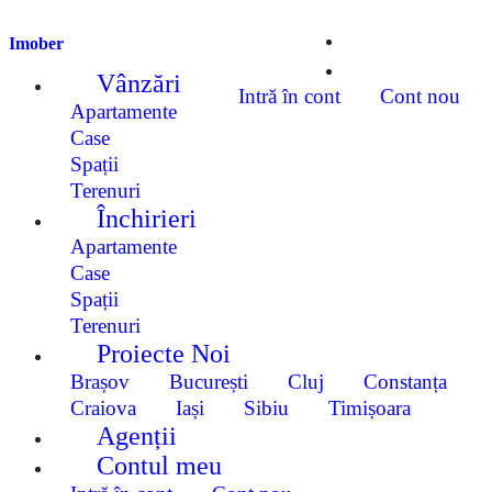
Imober
Vânzări
Intră în cont
Cont nou
Apartamente
Case
Spații
Terenuri
Închirieri
Apartamente
Case
Spații
Terenuri
Proiecte Noi
Brașov
București
Cluj
Constanța
Craiova
Iași
Sibiu
Timișoara
Agenții
Contul meu