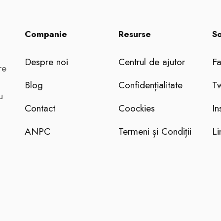
Companie
Resurse
So
Despre noi
Centrul de ajutor
F
re
Blog
Confidențialitate
Tw
u
Contact
Coockies
In
ANPC
Termeni și Condiții
Li