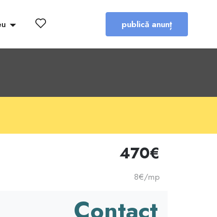
eu
publică anunț
470€
8€/mp
Contact