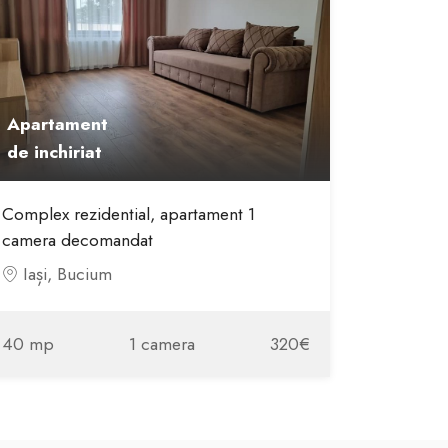
Apartament
de inchiriat
Complex rezidential, apartament 1
camera decomandat
Iași, Bucium
40 mp
1 camera
320€