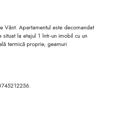
 de Vânt. Apartamentul este decomandat
situat la etajul 1 într-un imobil cu un
rală termică proprie, geamuri
ul 0745212256.