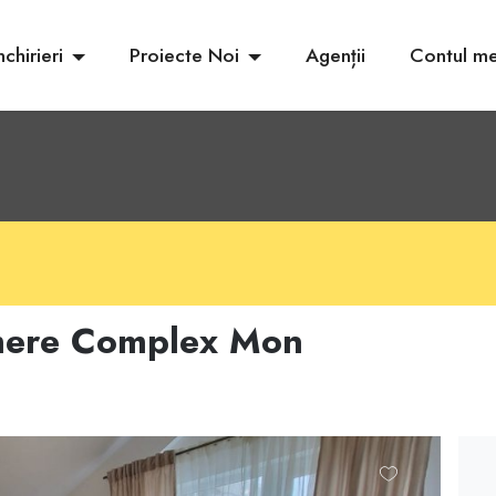
nchirieri
Proiecte Noi
Agenții
Contul m
mere Complex Mon