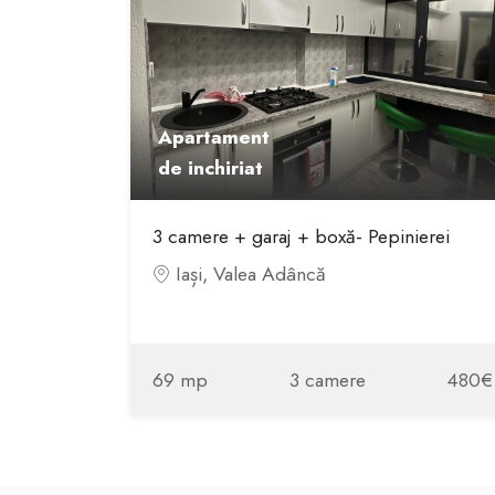
Apartament
de inchiriat
3 camere + garaj + boxă- Pepinierei
Iași, Valea Adâncă
69 mp
3 camere
480€