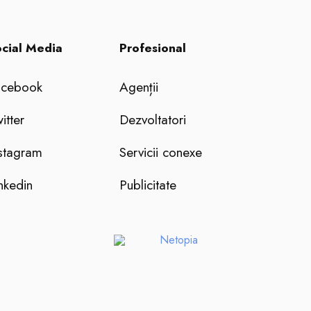
cial Media
Profesional
acebook
Agenții
itter
Dezvoltatori
stagram
Servicii conexe
nkedin
Publicitate