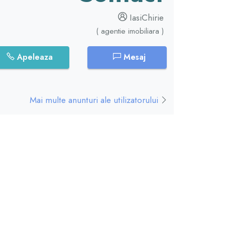
IasiChirie
( agentie imobiliara )
Apeleaza
Mesaj
Mai multe anunturi ale utilizatorului