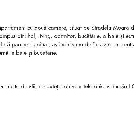
un apartament cu două camere, situat pe Stradela Moara
pus din: hol, living, dormitor, bucătărie, o baie și este 
 oferă parchet laminat, având sistem de încălzire cu cent
rnă în baie și bucatarie.
 mai multe detalii, ne puteți contacta telefonic la număr