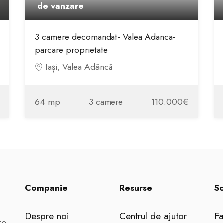
de vanzare
3 camere decomandat- Valea Adanca-
parcare proprietate
Iași, Valea Adâncă
64 mp
3 camere
110.000€
Companie
Resurse
So
Despre noi
Centrul de ajutor
F
re