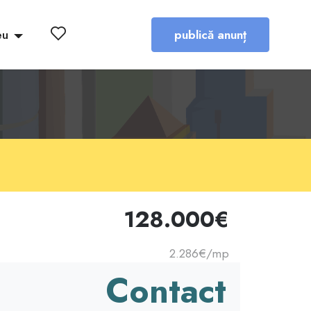
eu
publică anunț
128.000€
2.286€/mp
Contact