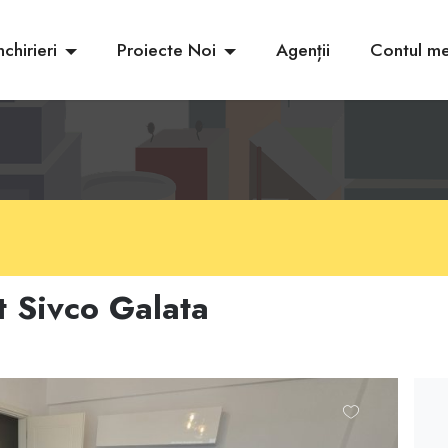
nchirieri
Proiecte Noi
Agenții
Contul m
 Sivco Galata