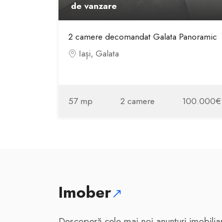
de vanzare
2 camere decomandat Galata Panoramic
Iași, Galata
57 mp
2 camere
100.000€
Imober
Descoperă cele mai noi anunțuri imobilia