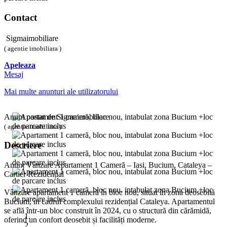
Contact
Sigmaimobiliare
( agentie imobiliara )
Apeleaza
Mesaj
Mai multe anunturi ale utilizatorului
Anunt postat de Sigmaimobiliare
( agentie imobiliara )
Descriere
Anunț Vânzare Apartament 1 Cameră – Iasi, Bucium, Cataleya –
Cartier Rezidențial
Vânzare apartament 1 cameră în bloc nou, situat în zona deosebită
Bucium, în cadrul complexului rezidențial Cataleya. Apartamentul
se află într-un bloc construit în 2024, cu o structură din cărămidă,
oferind un confort deosebit și facilități moderne.