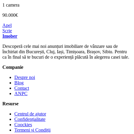
1 camera
90.000€
Apel
Scrie
Imober
Descoperă cele mai noi anunțuri imobiliare de vânzare sau de
închiriat din București, Cluj, Iași, Timișoara, Brașov, Sibiu. Pentru
ca în final să te bucuri de o experiență plăcută în alegerea casei tale.
Companie
Despre noi
Blog
Contact
ANPC
Resurse
Centrul de ajutor
Confidențialitate
Coockies
Termeni și Condiții